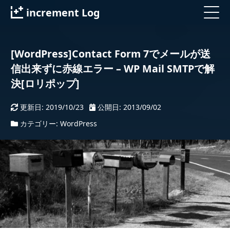
increment Log
検
[WordPress]Contact Form 7でメールが送
検索
索
信出来ずに赤線エラー – WP Mail SMTPで解
:
決[ロリポップ]
カテゴリー
更新日:
2019/10/23
公開日:
2013/09/02
カテゴリー:
WordPress
CSS
HTML
JavaScript
Unity
Webサービス
WordPress
デザイン
開発全般
雑記・雑感