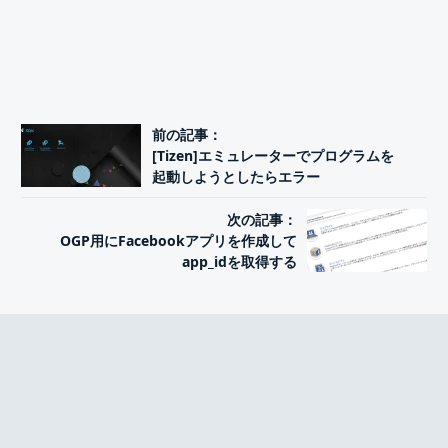
投
前の記事：
[Tizen]エミュレーターでプログラムを
稿
起動しようとしたらエラー
ナ
ビ
次の記事：
ゲ
OGP用にFacebookアプリを作成して
ー
app_idを取得する
シ
ョ
ン